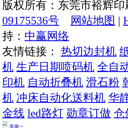
版权所有：东莞市裕辉
09175536号
网站地图
|
持：
中赢网络
友情链接：
热切边封机
机
生产日期喷码机
全自
印机
自动折叠机
滑石粉
机
冲床自动化送料机
华静
金线
led路灯
勋章订做
仓
客服一